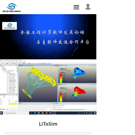
首页
넙
끀
我的
关于论坛
软件中心
论坛活动
会员之家
研究需求
联系我们
友情链接
LiToSim