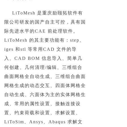
LiToMesh
是重庆励颐拓软件有
限公司研发的国产自主可控，具有国
际先进水平的
CAE
前处理软件。
LiToMesh
的其主要功能有：
step
、
iges
和
stl
等常用
CAD
文件的导
入、
CAD BOM
信息导入、简单几
何创建、几何清理/编辑、三维组合
曲面网格全自动生成、三维组合曲面
网格生成的动态交互、四面体网格全
自动生成、六面体为主的实体网格生
成、常用的属性设置、接触连接设
置、约束荷载和设置、求解设置、
LiToSim
、
Ansys
、
Abaqus
求解文