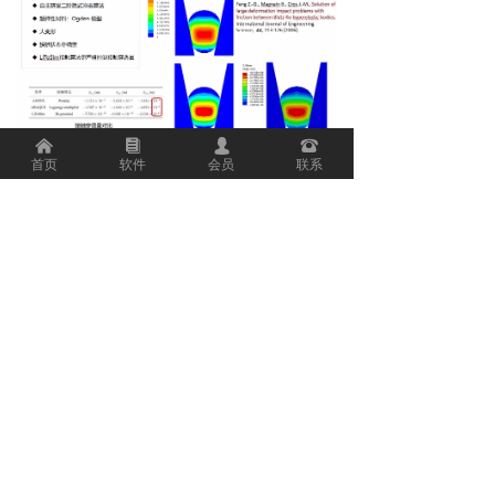
낀
뀴
넙
뀰
首页
软件
会员
联系