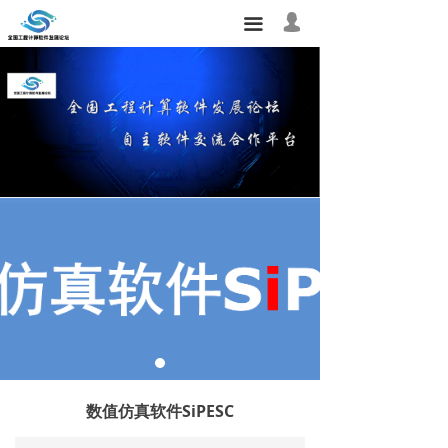
首页
넙
끀
我的
关于论坛
软件中心
论坛活动
会员之家
研究需求
联系我们
友情链接
数值仿真软件SiPESC