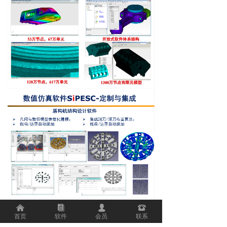
낀
뀴
넙
뀰
首页
软件
会员
联系