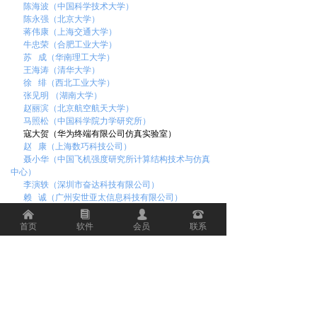
陈海波（中国科学技术大学）
陈永强（北京大学）
蒋伟康（上海交通大学）
牛忠荣（合肥工业大学）
苏 成（华南理工大学）
王海涛（清华大学）
徐 绯（西北工业大学）
张见明 （湖南大学）
赵丽滨（北京航空航天大学）
马照松（中国科学院力学研究所）
寇大贺（华为终端有限公司仿真实验室）
赵 康（上海数巧科技公司）
聂小华（中国飞机强度研究所计算结构技术与仿真
中心）
李演
轶（深圳市奋达科技有限公司）
赖 诚（广州安世亚太信息科技有限公司）
杨 杨（南方科技大学）
낀
뀴
넙
뀰
刘
岩（清华大学）
首页
软件
会员
联系
彭海峰（大连理工大学）
联系我们
关注我们