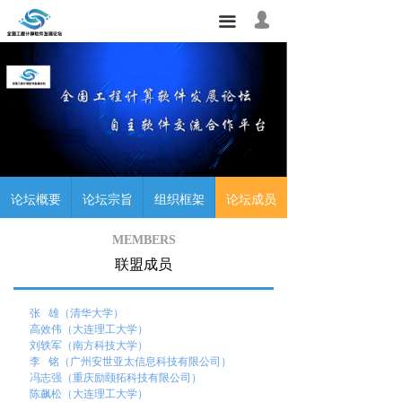
首页
넙
끀
我的
关于论坛
软件中心
论坛活动
会员之家
论坛概要
论坛宗旨
组织框架
论坛成员
研究需求
MEMBERS
联系我们
联盟成员
友情链接
张 雄（清华大学）
高效伟（大连理工大学）
刘轶军（南方科技大学）
李 铭（广州安世亚太信息科技有限公司）
冯志强（重庆励颐拓科技有限公司）
陈飙松（大连理工大学）